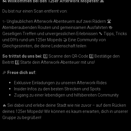
🏍️
Willkommen bei den 125er Afterwork Mopeten!
🌆
Du bist nur einen Scan entfernt von:
✨ Unglaublichen Afterwork-Abenteuern auf zwei Rädern 🛣️
Atemberaubenden Routen und gemeinsamen Ausfahrten 🍻
Geselligen Treffen und unvergesslichen Erlebnissen 🔧 Tipps, Tricks
und DIYs rund um 125er Mopeds 🤝 Eine Community von
Gleichgesinnten, die deine Leidenschaft teilen
So trittst du uns bei:
1️⃣ Scanne den QR-Code 2️⃣ Bestätige den
Beitritt 3️⃣ Starte dein Afterwork-Abenteuer mit uns!
🎉
Freue dich auf:
Exklusive Einladungen zu unseren Afterwork-Rides
Insider-Infos zu den besten Strecken und Spots
Zugang zu einer lebendigen und hilfsbereiten Community
🔥 Sei dabei und erlebe deine Stadt wie nie zuvor – auf dem Rücken
deines 125er Mopeds! Wir können es kaum erwarten, dich in unserer
Gruppe zu begrüßen!