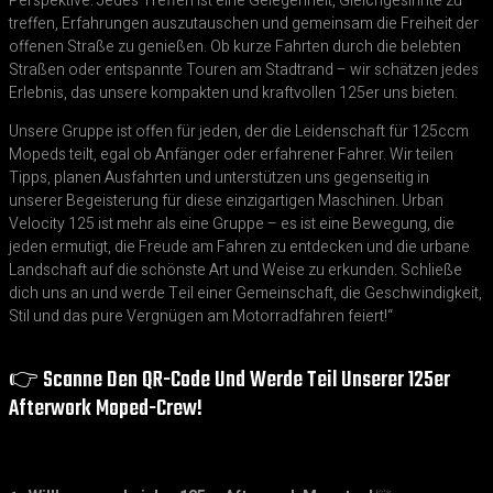
Perspektive. Jedes Treffen ist eine Gelegenheit, Gleichgesinnte zu
treffen, Erfahrungen auszutauschen und gemeinsam die Freiheit der
offenen Straße zu genießen. Ob kurze Fahrten durch die belebten
Straßen oder entspannte Touren am Stadtrand – wir schätzen jedes
Erlebnis, das unsere kompakten und kraftvollen 125er uns bieten.
Unsere Gruppe ist offen für jeden, der die Leidenschaft für 125ccm
Mopeds teilt, egal ob Anfänger oder erfahrener Fahrer. Wir teilen
Tipps, planen Ausfahrten und unterstützen uns gegenseitig in
unserer Begeisterung für diese einzigartigen Maschinen. Urban
Velocity 125 ist mehr als eine Gruppe – es ist eine Bewegung, die
jeden ermutigt, die Freude am Fahren zu entdecken und die urbane
Landschaft auf die schönste Art und Weise zu erkunden. Schließe
dich uns an und werde Teil einer Gemeinschaft, die Geschwindigkeit,
Stil und das pure Vergnügen am Motorradfahren feiert!“
👉 Scanne Den QR-Code Und Werde Teil Unserer 125er
Afterwork Moped-Crew!